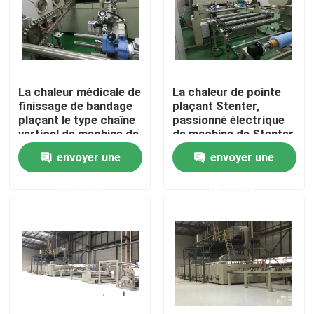
Visite d'usine
Contrôle de qualité
La chaleur médicale de
La chaleur de pointe
finissage de bandage
plaçant Stenter,
plaçant le type chaîne
passionné électrique
Contactez-nous
vertical de machine de
de machine de Stenter
Stenter
de tissu
envoyer une
envoyer une
nouvelles
demande
demande
Demandez une citation
machine de finissage de stenter
stenter d'arrangement de la chaleur