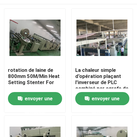
rotation de laine de
La chaleur simple
800mm 50M/Min Heat
d'opération plaçant
Setting Stenter For
l'inverseur de PLC
combiné par agrafe de
Pin de Stenter
Maison
envoyer une
envoyer une
commandé
demande
demande
Produits
Au sujet de nous