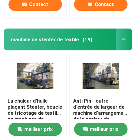
Contact
Contact
machine de stenter de textile
(19)
La chaleur d'huile
Anti Pin - outre
plaçant Stenter, boucle
d'entrée de largeur de
de tricotage de textile
machine d'arrangement
de machines de
de la chaleur de
finissage à humidité
tissu/de
meilleur prix
meilleur prix
contrôlée
refroidissement à l'air