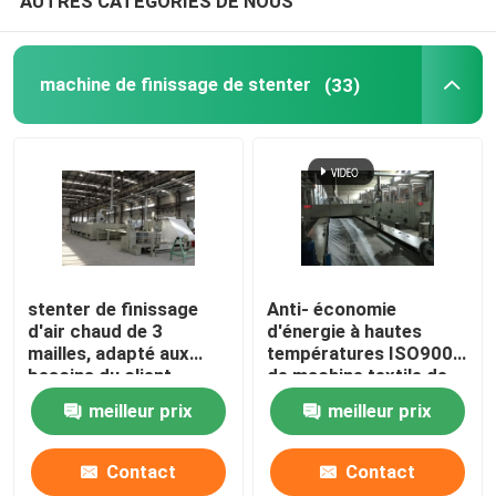
AUTRES CATÉGORIES DE NOUS
machine de finissage de stenter
(33)
stenter de finissage
Anti- économie
d'air chaud de 3
d'énergie à hautes
mailles, adapté aux
températures ISO9001
besoins du client,
de machine textile de
conception
Stenter
meilleur prix
meilleur prix
d'humanisation
Contact
Contact