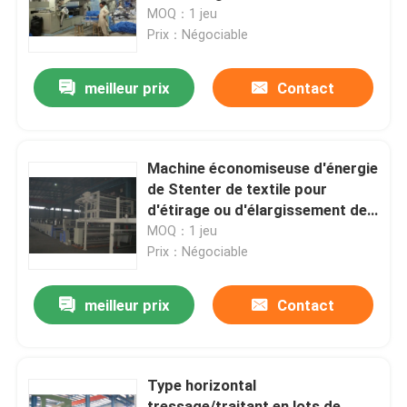
construction
MOQ：1 jeu
Prix：Négociable
Visite d'usine
meilleur prix
Contact
Contrôle de qualité
Contactez-nous
Machine économiseuse d'énergie
de Stenter de textile pour
d'étirage ou d'élargissement des
nouvelles
tissus légèrement
MOQ：1 jeu
Prix：Négociable
Demandez une citation
meilleur prix
Contact
machine de finissage de stenter
Type horizontal
stenter d'arrangement de la chaleur
tressage/traitant en lots de