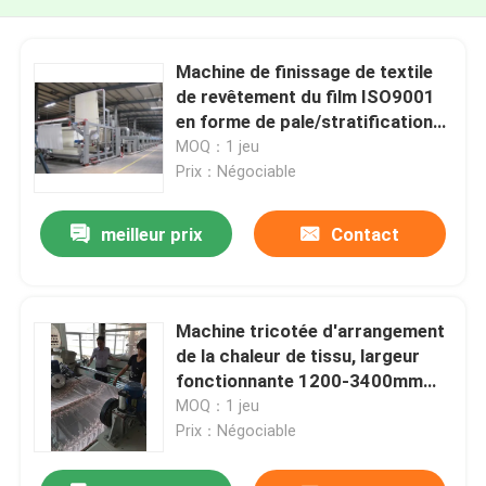
Machine de finissage de textile
de revêtement du film ISO9001
en forme de pale/stratification
de tissu
MOQ：1 jeu
Prix：Négociable
meilleur prix
Contact
Machine tricotée d'arrangement
de la chaleur de tissu, largeur
fonctionnante 1200-3400mm
d'équipement de finissage de
MOQ：1 jeu
textile
Prix：Négociable