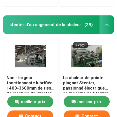
stenter d'arrangement de la chaleur
(29)
Non - largeur
La chaleur de pointe
fonctionnante lubrifiée
plaçant Stenter,
1400-3600mm de tissu
passionné électrique
de machine de Stenter
de machine de Stenter
de tissu de rail
de tissu
meilleur prix
meilleur prix
Contact
Contact