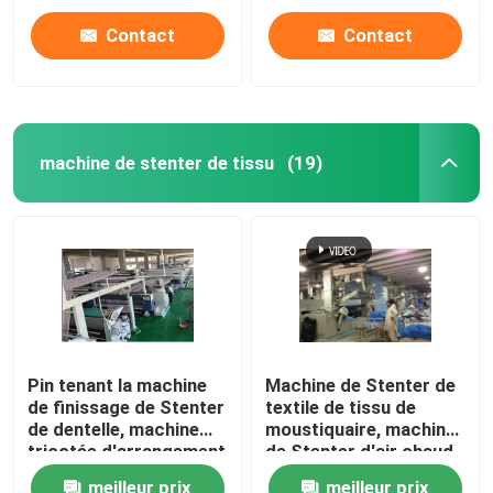
ouverts tricotés
Contact
Contact
machine de stenter de tissu
(19)
Pin tenant la machine
Machine de Stenter de
de finissage de Stenter
textile de tissu de
de dentelle, machine
moustiquaire, machine
tricotée d'arrangement
de Stenter d'air chaud
de la chaleur de tissu
de basse tension
meilleur prix
meilleur prix