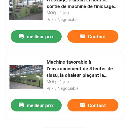
sortie de machine de finissage
de textile de machine de Stenter
MOQ：1 jeu
Machine de Stenter d'air chaud
de rail
Prix：Négociable
machine de stenter de textile
meilleur prix
Contact
machine de stenter de tissu
Machine favorable à
l'environnement de Stenter de
Machine de finissage de textile
tissu, la chaleur plaçant la
machine textile de Stenter
MOQ：1 jeu
Machine d'impression rotatoire d'écran
Prix：Négociable
meilleur prix
Contact
Machine de vapeur de boucle
Détendez une machine plus sèche