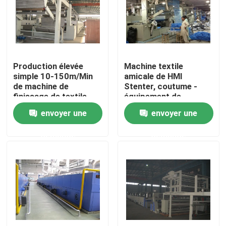
Visite d'usine
Contrôle de qualité
Production élevée
Machine textile
simple 10-150m/Min
amicale de HMI
de machine de
Stenter, coutume -
Contactez-nous
finissage de textile
équipement de
d'opération
finissage de textile de
envoyer une
envoyer une
construction
nouvelles
demande
demande
Demandez une citation
machine de finissage de stenter
stenter d'arrangement de la chaleur