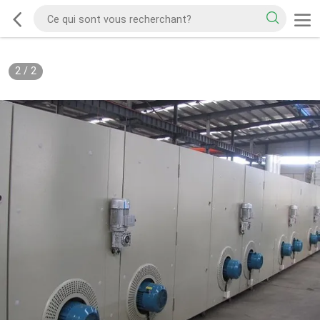
2
/
2