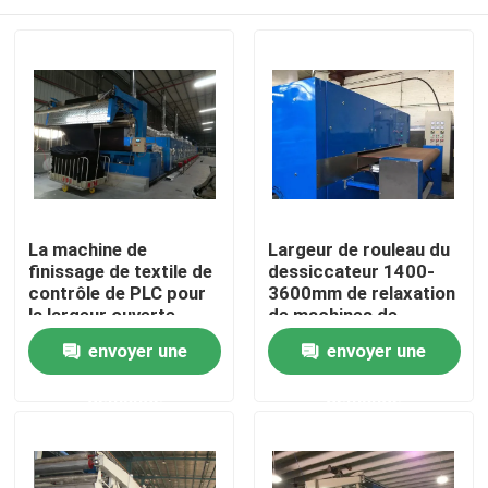
La machine de
Largeur de rouleau du
finissage de textile de
dessiccateur 1400-
contrôle de PLC pour
3600mm de relaxation
la largeur ouverte
de machines de
tricote le
finissage de textile de
Maison
envoyer une
envoyer une
textile/tailleur fait sur
revêtement
commande
demande
demande
Produits
Au sujet de nous