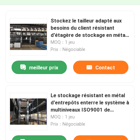
Stockez le tailleur adapté aux
besoins du client résistant
d'étagère de stockage en métal
d'étagère de marchandises pour
MOQ：1 jeu
l'entrepôt
Prix：Négociable
meilleur prix
Contact
Le stockage résistant en métal
d'entrepôts enterre le système à
multiniveaux ISO9001 de
défilement ligne par ligne de
MOQ：1 jeu
stockage
Prix：Négociable