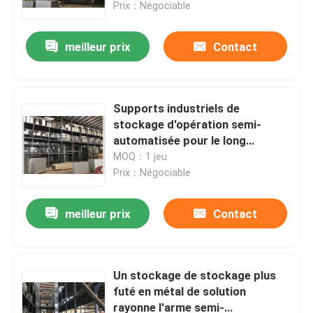
Prix：Négociable
meilleur prix
Contact
Supports industriels de
stockage d'opération semi-
automatisée pour le long
stockage en rayons matériel de
MOQ：1 jeu
pneu
Prix：Négociable
meilleur prix
Contact
Maison
Produits
Un stockage de stockage plus
futé en métal de solution
rayonne l'arme semi-
Au sujet de nous