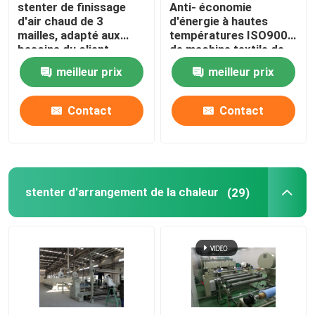
stenter de finissage
Anti- économie
d'air chaud de 3
d'énergie à hautes
Compacteur de tissu de Knit
mailles, adapté aux
températures ISO9001
besoins du client,
de machine textile de
conception
Stenter
meilleur prix
meilleur prix
d'humanisation
Machine de séchage de cylindre
Contact
Contact
rayonnages métalliques de stockage
machine de mercerisage
stenter d'arrangement de la chaleur
(29)
Chaîne de récurage et de blanchiment
Chaîne de production de fibre discontinue de polyeste