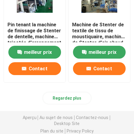
Pin tenant la machine
Machine de Stenter de
de finissage de Stenter
textile de tissu de
de dentelle, machine
moustiquaire, machine
tricotée d'arrangement
de Stenter d'air chaud
de la chaleur de tissu
de basse tension
meilleur prix
meilleur prix
Contact
Contact
Regardez plus
Aperçu
Au sujet de nous
Contactez-nous
Desktop Site
Plan du site
Privacy Policy