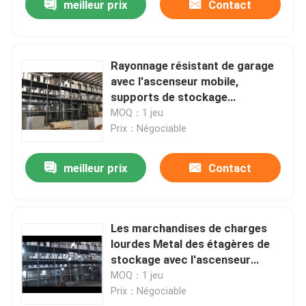
meilleur prix
Contact
Rayonnage résistant de garage
avec l'ascenseur mobile,
supports de stockage
commercial
MOQ：1 jeu
Prix：Négociable
meilleur prix
Contact
Les marchandises de charges
lourdes Metal des étagères de
stockage avec l'ascenseur
mobile/adaptées aux besoins du
MOQ：1 jeu
client soutenant le poids
Prix：Négociable