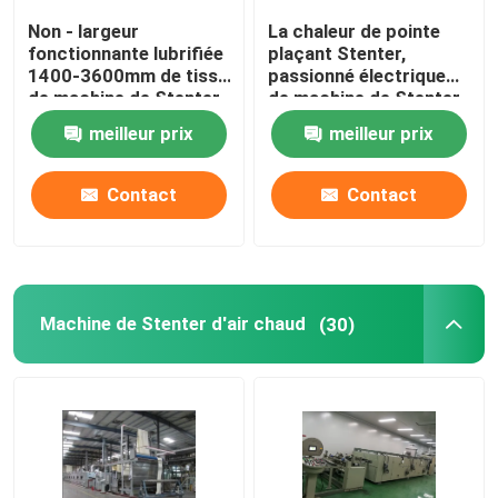
Non - largeur
La chaleur de pointe
fonctionnante lubrifiée
plaçant Stenter,
1400-3600mm de tissu
passionné électrique
de machine de Stenter
de machine de Stenter
de tissu de rail
de tissu
meilleur prix
meilleur prix
Contact
Contact
Machine de Stenter d'air chaud
(30)