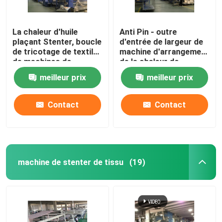
La chaleur d'huile
Anti Pin - outre
plaçant Stenter, boucle
d'entrée de largeur de
de tricotage de textile
machine d'arrangement
de machines de
de la chaleur de
finissage à humidité
tissu/de
meilleur prix
meilleur prix
contrôlée
refroidissement à l'air
ouverts tricotés
Contact
Contact
machine de stenter de tissu
(19)