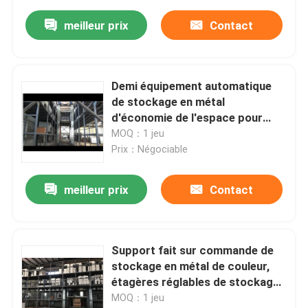
meilleur prix
Contact
Demi équipement automatique
de stockage en métal
d'économie de l'espace pour
lourd/grand - classez la
MOQ：1 jeu
cargaison
Prix：Négociable
meilleur prix
Contact
Support fait sur commande de
stockage en métal de couleur,
étagères réglables de stockage
avec la couche facultative
MOQ：1 jeu