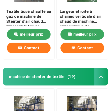
Textile tissé chauffé au
Largeur étroite à
gaz de machine de
chaînes verticale d'air
Stenter d'air chaud
chaud de machine
finissant le Pin de
automatique de
Stenter/agrafe
Stenter adaptée aux
meilleur prix
meilleur prix
combinés
besoins du client
Contact
Contact
machine de stenter de textile
(19)