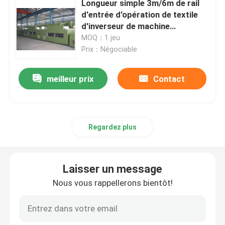
Longueur simple 3m/6m de rail
d'entrée d'opération de textile
Compacteur de tissu de Knit
d'inverseur de machine
commandée de Stenter
MOQ：1 jeu
Prix：Négociable
Machine de séchage de cylindre
meilleur prix
Contact
rayonnages métalliques de stockage
machine de mercerisage
Regardez plus
Chaîne de récurage et de blanchiment
Laisser un message
Nous vous rappellerons bientôt!
Chaîne de production de fibre discontinue de polyeste