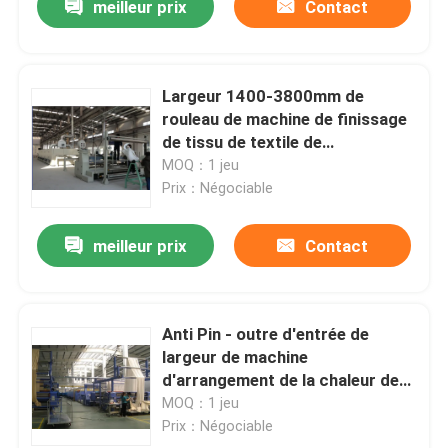
meilleur prix
Contact
Largeur 1400-3800mm de
rouleau de machine de finissage
de tissu de textile de
conservation de la chaleur
MOQ：1 jeu
Prix：Négociable
meilleur prix
Contact
Anti Pin - outre d'entrée de
largeur de machine
d'arrangement de la chaleur de
tissu/de refroidissement à l'air
MOQ：1 jeu
ouverts tricotés
Prix：Négociable