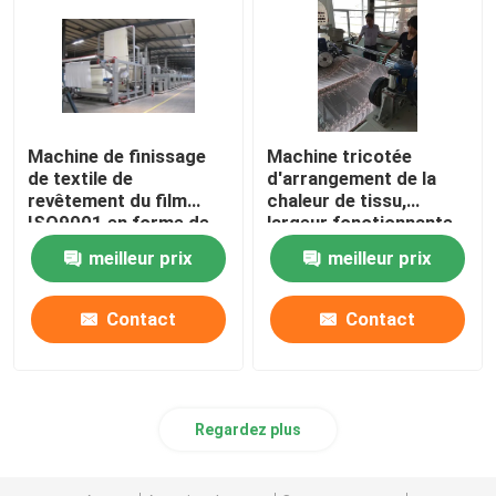
Machine de finissage
Machine tricotée
de textile de
d'arrangement de la
revêtement du film
chaleur de tissu,
ISO9001 en forme de
largeur fonctionnante
pale/stratification de
1200-3400mm
meilleur prix
meilleur prix
tissu
d'équipement de
finissage de textile
Contact
Contact
Regardez plus