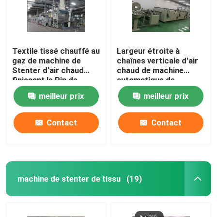
Textile tissé chauffé au
Largeur étroite à
gaz de machine de
chaînes verticale d'air
Stenter d'air chaud
chaud de machine
finissant le Pin de
automatique de
Stenter/agrafe
Stenter adaptée aux
meilleur prix
meilleur prix
combinés
besoins du client
Contact
Contact
machine de stenter de tissu
(19)