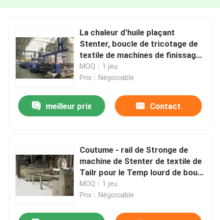
La chaleur d'huile plaçant
Stenter, boucle de tricotage de
textile de machines de finissage
à humidité contrôlée
MOQ：1 jeu
Prix：Négociable
meilleur prix
Contact
Coutume - rail de Stronge de
machine de Stenter de textile de
Tailr pour le Temp lourd de bout
droit même
MOQ：1 jeu
Prix：Négociable