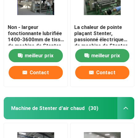
Non - largeur
La chaleur de pointe
fonctionnante lubrifiée
plaçant Stenter,
1400-3600mm de tissu
passionné électrique
de machine de Stenter
de machine de Stenter
de tissu de rail
de tissu
meilleur prix
meilleur prix
Contact
Contact
Machine de Stenter d'air chaud
(30)