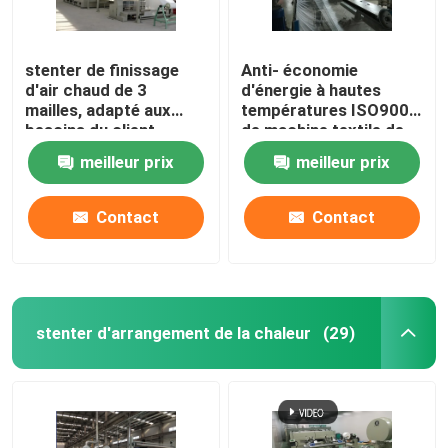
stenter de finissage
Anti- économie
d'air chaud de 3
d'énergie à hautes
mailles, adapté aux
températures ISO9001
besoins du client,
de machine textile de
conception
Stenter
meilleur prix
meilleur prix
d'humanisation
Contact
Contact
stenter d'arrangement de la chaleur
(29)