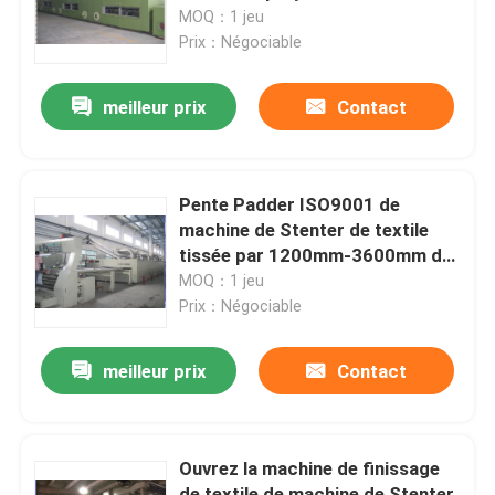
Stenter 15KW Padder
MOQ：1 jeu
Prix：Négociable
Visite d'usine
meilleur prix
Contact
Contrôle de qualité
Contactez-nous
Pente Padder ISO9001 de
machine de Stenter de textile
tissée par 1200mm-3600mm de
nouvelles
largeur de tissu
MOQ：1 jeu
Prix：Négociable
Demandez une citation
meilleur prix
Contact
machine de finissage de stenter
Ouvrez la machine de finissage
stenter d'arrangement de la chaleur
de textile de machine de Stenter