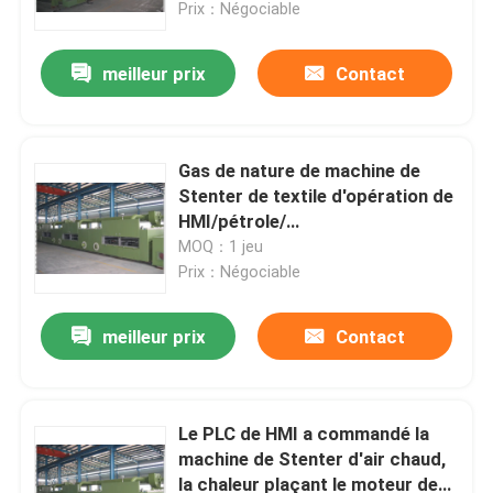
Prix：Négociable
meilleur prix
Contact
Gas de nature de machine de
Stenter de textile d'opération de
HMI/pétrole/
électricité/chauffage de vapeur
MOQ：1 jeu
Prix：Négociable
meilleur prix
Contact
Maison
Produits
Le PLC de HMI a commandé la
machine de Stenter d'air chaud,
la chaleur plaçant le moteur de
Au sujet de nous