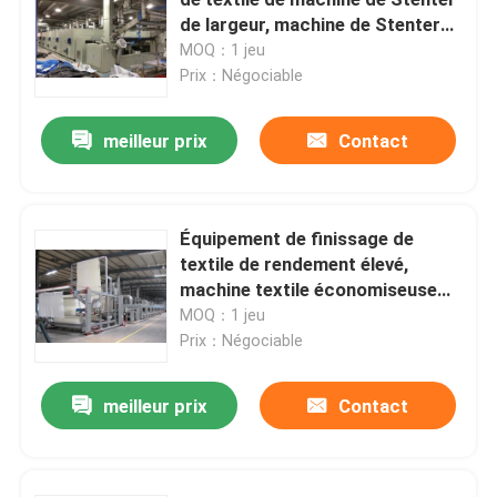
de largeur, machine de Stenter
de tissu
MOQ：1 jeu
Machine de Stenter d'air chaud
Prix：Négociable
machine de stenter de textile
meilleur prix
Contact
machine de stenter de tissu
Équipement de finissage de
textile de rendement élevé,
Machine de finissage de textile
machine textile économiseuse
d'énergie de Stenter
MOQ：1 jeu
Machine d'impression rotatoire d'écran
Prix：Négociable
meilleur prix
Contact
Machine de vapeur de boucle
Détendez une machine plus sèche