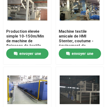
Visite d'usine
Contrôle de qualité
Production élevée
Machine textile
simple 10-150m/Min
amicale de HMI
de machine de
Stenter, coutume -
Contactez-nous
finissage de textile
équipement de
d'opération
finissage de textile de
envoyer une
envoyer une
construction
nouvelles
demande
demande
Demandez une citation
machine de finissage de stenter
stenter d'arrangement de la chaleur