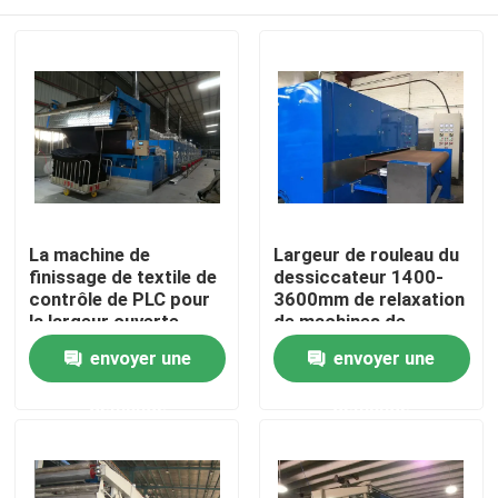
La machine de
Largeur de rouleau du
finissage de textile de
dessiccateur 1400-
contrôle de PLC pour
3600mm de relaxation
la largeur ouverte
de machines de
tricote le
finissage de textile de
Maison
envoyer une
envoyer une
textile/tailleur fait sur
revêtement
commande
demande
demande
Produits
Au sujet de nous