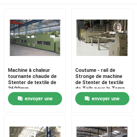
Machine à chaleur
Coutume - rail de
tournante chaude de
Stronge de machine
Stenter de textile de
de Stenter de textile
3600mm
de Tailr pour le Temp
lourd de bout droit
Maison
envoyer une
envoyer une
même
demande
demande
Produits
Au sujet de nous