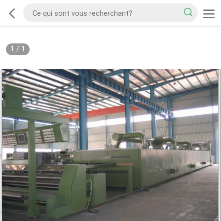
1
/
1