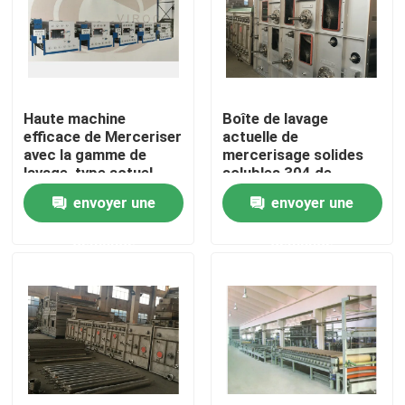
Visite d'usine
Contrôle de qualité
Haute machine
Boîte de lavage
efficace de Merceriser
actuelle de
avec la gamme de
mercerisage solides
Contactez-nous
lavage, type actuel
solubles 304 de
boîte de lavage de
machine de garantie
envoyer une
envoyer une
compteur
de 1 an contre-
nouvelles
demande
demande
Demandez une citation
machine de finissage de stenter
stenter d'arrangement de la chaleur