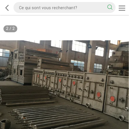
2
/
2