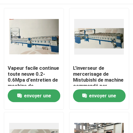
Vapeur facile continue
L'inverseur de
toute neuve 0.2-
mercerisage de
0.6Mpa d'entretien de
Mistubishi de machine
machine de
commandé par
mercerisage
inverseur sans
Maison
envoyer une
envoyer une
chaînes/agrafe/a
combiné le type
demande
demande
Produits
Au sujet de nous