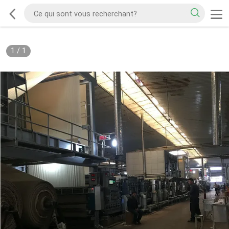
1
/
1