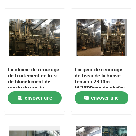
La chaîne de récurage
Largeur de récurage
de traitement en lots
de tissu de la basse
de blanchiment de
tension 2800m
corde de sortie
M/1800mm de chaîne
expédient l'économie
de blanchiment de
Maison
envoyer une
envoyer une
d'énergie de 180
corde à grande
M/Min
vitesse
demande
demande
Produits
Au sujet de nous