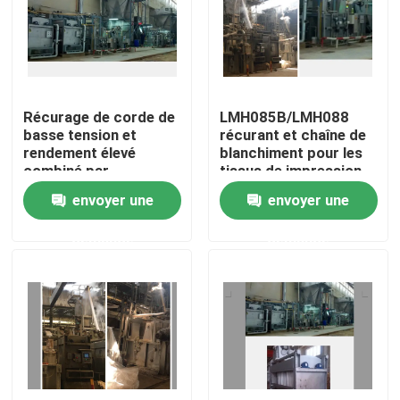
Visite d'usine
Contrôle de qualité
Récurage de corde de
LMH085B/LMH088
basse tension et
récurant et chaîne de
rendement élevé
blanchiment pour les
Contactez-nous
combiné par
tissus de impression
blanchiment de
tissés
envoyer une
envoyer une
machine
nouvelles
demande
demande
Demandez une citation
machine de finissage de stenter
stenter d'arrangement de la chaleur