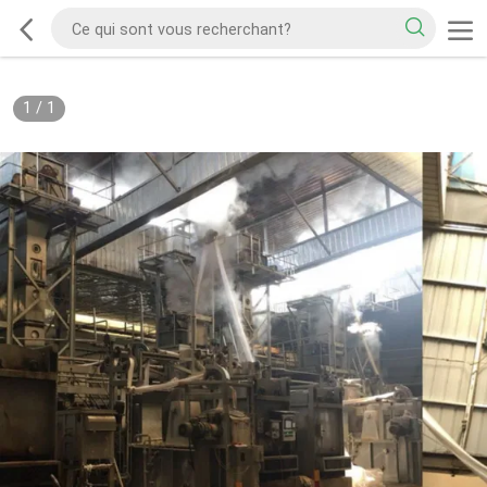
1
/
1