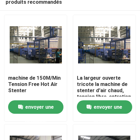
produits recommandés
machine de 150M/Min
La largeur ouverte
Tension Free Hot Air
tricote la machine de
Stenter
stenter d'air chaud,
tension libre, entretien
Maison
simple
envoyer une
envoyer une
Produits
demande
demande
Au sujet de nous