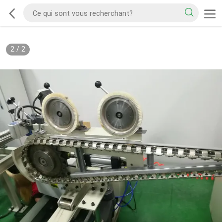
2
/
2