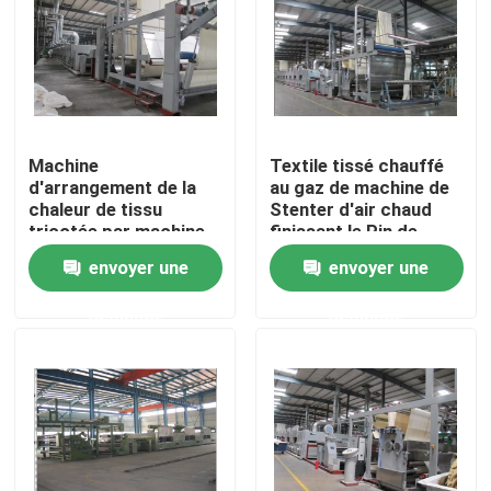
Visite d'usine
Contrôle de qualité
Machine
Textile tissé chauffé
d'arrangement de la
au gaz de machine de
Contactez-nous
chaleur de tissu
Stenter d'air chaud
tricotée par machine
finissant le Pin de
textile de Stenter de
Stenter/agrafe
envoyer une
envoyer une
nouvelles
tissu de chauffage par
combinés
huile thermique
demande
demande
Demandez une citation
machine de finissage de stenter
stenter d'arrangement de la chaleur