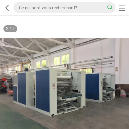
2
/
2