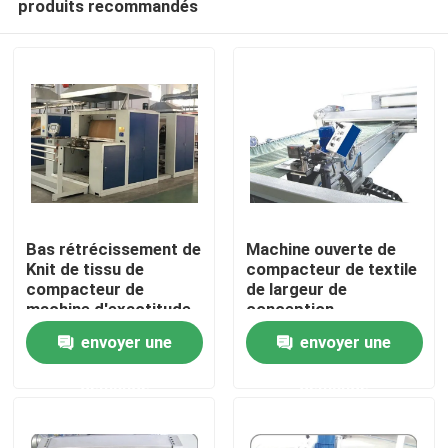
produits recommandés
Bas rétrécissement de
Machine ouverte de
Knit de tissu de
compacteur de textile
compacteur de
de largeur de
machine d'exactitude
conception
Maison
tubulaire de la
d'humanisme pour le
envoyer une
envoyer une
température
compactage de Knits
Produits
demande
demande
Au sujet de nous