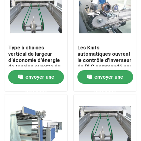
Visite d'usine
Contrôle de qualité
Type à chaînes
Les Knits
vertical de largeur
automatiques ouvrent
Contactez-nous
d'économie d'énergie
le contrôle d'inverseur
de tension ouverte du
de PLC commandé par
compacteur 380/220
rétrécissement de
envoyer une
envoyer une
nouvelles
compacteur de
largeur
demande
demande
Demandez une citation
machine de finissage de stenter
stenter d'arrangement de la chaleur