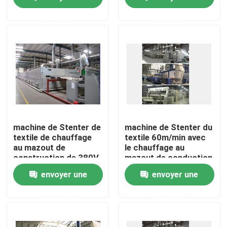
demande
demande
Visite d'usine
Contrôle de qualité
Contactez-nous
nouvelles
machine de Stenter de
machine de Stenter du
textile de chauffage
textile 60m/min avec
au mazout de
le chauffage au
Demandez une citation
construction de 380V
mazout de conduction
220V
envoyer une
envoyer une
machine de finissage de stenter
demande
demande
stenter d'arrangement de la chaleur