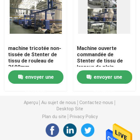
Machine de Stenter d'air chaud
machine de stenter de textile
machine tricotée non-
Machine ouverte
tissée de Stenter de
commandée de
machine de stenter de tissu
tissu de rouleau de
Stenter de tissu de
3600mm
largeur de plein
convertisseur
Machine de finissage de textile
envoyer une
envoyer une
demande
demande
Machine d'impression rotatoire d'écran
Aperçu
Au sujet de nous
Contactez-nous
Desktop Site
Machine de vapeur de boucle
Plan du site
Privacy Policy
Détendez une machine plus sèche