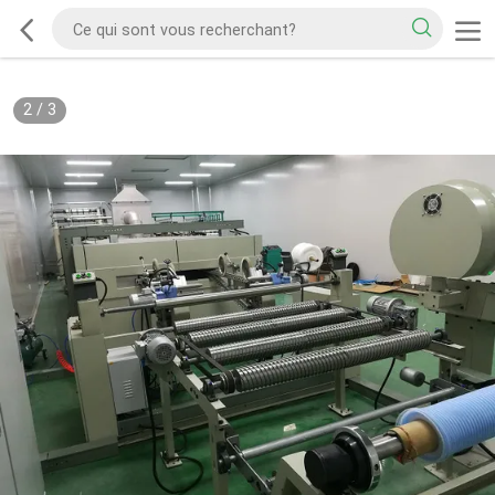
2
/
3