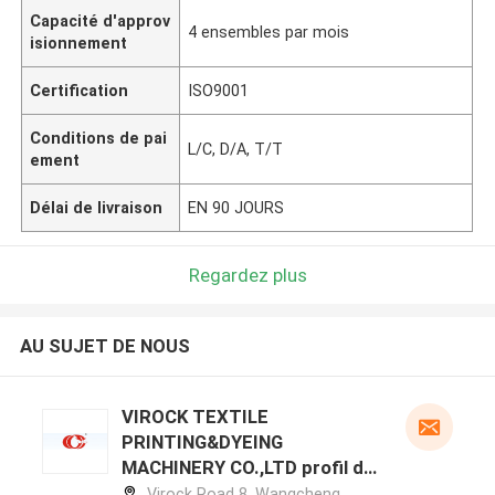
Capacité d'approv
4 ensembles par mois
isionnement
Certification
ISO9001
Conditions de pai
L/C, D/A, T/T
ement
Délai de livraison
EN 90 JOURS
Regardez plus
AU SUJET DE NOUS
VIROCK TEXTILE
PRINTING&DYEING
MACHINERY CO.,LTD profil du
fabricant
Virock Road 8, Wangcheng