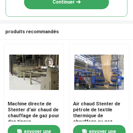
Continuer
produits recommandés
Maison
Machine directe de
Air chaud Stenter de
Stenter d'air chaud de
pétrole de textile
Produits
chauffage de gaz pour
thermique de
des tissus
chauffage au gaz
envoyer une
envoyer une
Au sujet de nous