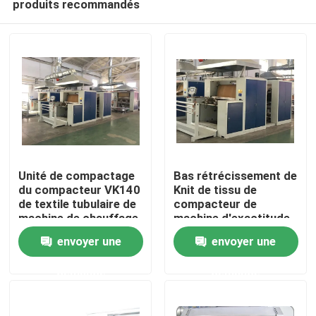
produits recommandés
Unité de compactage
Bas rétrécissement de
du compacteur VK140
Knit de tissu de
de textile tubulaire de
compacteur de
machine de chauffage
machine d'exactitude
Maison
par l'huile ou
tubulaire de la
envoyer une
envoyer une
l'électricité
température
Produits
demande
demande
Au sujet de nous