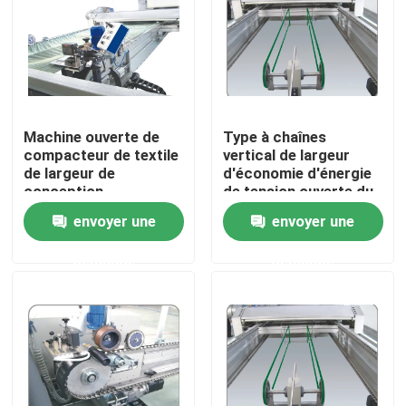
Visite d'usine
Contrôle de qualité
Machine ouverte de
Type à chaînes
compacteur de textile
vertical de largeur
Contactez-nous
de largeur de
d'économie d'énergie
conception
de tension ouverte du
d'humanisme pour le
compacteur 380/220
envoyer une
envoyer une
nouvelles
compactage de Knits
demande
demande
Demandez une citation
machine de finissage de stenter
stenter d'arrangement de la chaleur