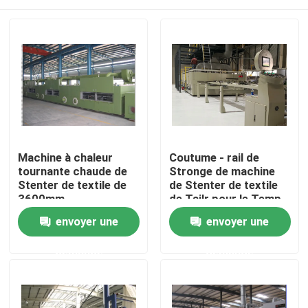
Machine à chaleur
Coutume - rail de
tournante chaude de
Stronge de machine
Stenter de textile de
de Stenter de textile
3600mm
de Tailr pour le Temp
lourd de bout droit
Maison
envoyer une
envoyer une
même
demande
demande
Produits
Au sujet de nous