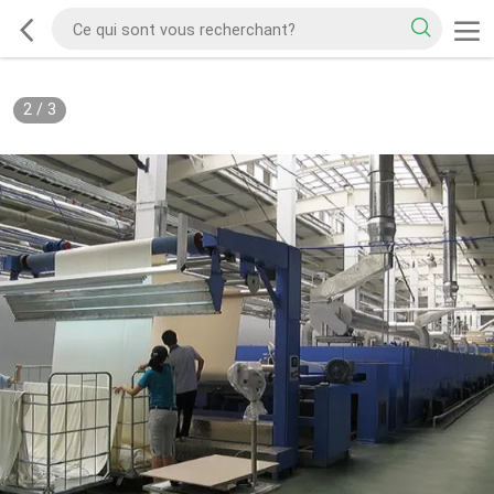
2
/
3