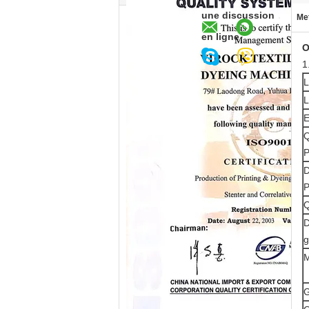
une discussion
Met
en ligne
O
1
L
L
E
Q
P
D
P
Q
D
g
M
G