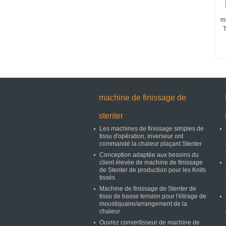
m
T
machine de finissage de
stenter
Les machines de finissage simples de
tissu d'opération, inverseur ont
commandé la chaleur plaçant Stenter
Conception adaptée aux besoins du
client élevée de machine de finissage
de Stenter de production pour les Knits
tissés
Machine de finissage de Stenter de
tissu de basse tension pour l'étirage de
moustiquaire/arrangement de la
chaleur
Ouvrez convertisseur de machine de