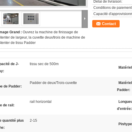
Délai de livraison:
Conditions de paiement
Capacité d'approvision
Contact
Image Grand :
Ouvrez la machine de finissage de
tenter de largeur, la cuvette deux/trois de machine de
tenter de tissu Padder
acité de J-
tissu sec de 500m
Matériel
ay:
Padder de deux/Trois-cuvette
Matériel
pe de Padder:
Padder:
rail horizontal
Longueur
e de rail:
d'entrée:
 quantité plus
2-15
Pin/type
he: