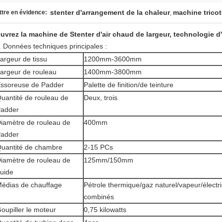
stenter d'arrangement de la chaleur
machine tricot
tre en évidence:
,
uvrez la machine de Stenter d'air chaud de largeur, technologie d
. Données techniques principales :
argeur de tissu
1200mm-3600mm
argeur de rouleau
1400mm-3800mm
ssoreuse de Padder
Palette de finition/de teinture
uantité de rouleau de
Deux, trois
adder
iamètre de rouleau de
400mm
adder
uantité de chambre
2-15 PCs
iamètre de rouleau de
125mm/150mm
uide
édias de chauffage
Pétrole thermique/gaz naturel/vapeur/électri
combinés
oupiller le moteur
0,75 kilowatts