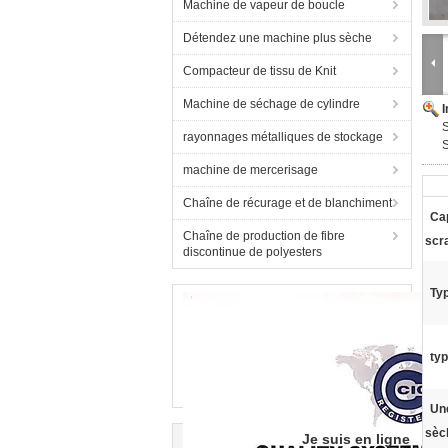
Machine de vapeur de boucle
Détendez une machine plus sèche
Compacteur de tissu de Knit
Machine de séchage de cylindre
S
rayonnages métalliques de stockage
S
machine de mercerisage
Chaîne de récurage et de blanchiment
Cap
Chaîne de production de fibre
scr
discontinue de polyesters
Ty
typ
Une
sèc
Je suis en ligne