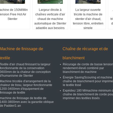
achine de 150M/Min
Largeur étroite à
La largeur ouverte
ension Free Hot Air
chaînes verticale d'air
tricote la machine de
Stenter
chaud de machine
stenter d'air chaud,
t
automatique de Stenter
tension libre, entretien
d
adaptée aux besoins
simple
du client
Machine de finissage de
Chaîne de récurage et de
textile
blanchiment
Textile d'air chaud finissant la largeur
Récurage de corde de basse tension
fonctionnante de la conservation
rendement élevé combiné par
3600mm de la chaleur de conception
blanchiment de machine
d'humanisme de Stenter
Énergie SavingScouring et machine
Machine tricotée d'arrangement de la
chaîne de blanchiment pour imprime
chaleur de tissu, largeur fonctionnante
le textile tissé
1200-3400mm d'équipement de
Expédiez 180 M/machine minimum 
finissage de textile
chaîne de blanchiment de corde pou
machine de finissage de textile de
imprimer des textiles tissés
1400-3800mm avec la garantie oblique
de Padder/1 an