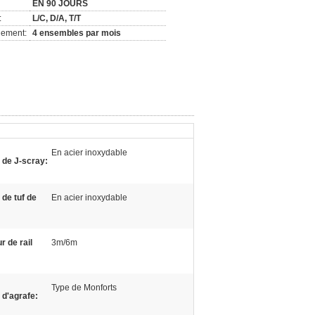
EN 90 JOURS
:
L/C, D/A, T/T
nement:
4 ensembles par mois
En acier inoxydable
 de J-scray:
 de tuf de
En acier inoxydable
 de rail
3m/6m
Type de Monforts
 d'agrafe: