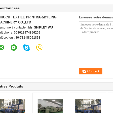
oordonnées
IROCK TEXTILE PRINTING&DYEING
Envoyez votre deman
ACHINERY CO.,LTD
ersonne à contacter:
Ms. SHIRLEY WU
éléphone:
008613974856209
élécopieur:
86-731-88051858
tres Produits