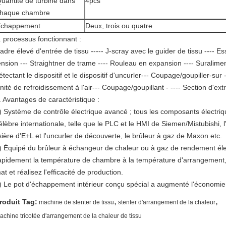
uantité de turbine dans
4pcs
haque chambre
chappement
Deux, trois ou quatre
. processus fonctionnant :
adre élevé d'entrée de tissu ----- J-scray avec le guider de tissu ---- 
ension --- Straightner de trame ---- Rouleau en expansion ---- Suralime
étectant le dispositif et le dispositif d'uncurler--- Coupage/goupiller-su
nité de refroidissement à l'air--- Coupage/goupillant - ---- Section d'ext
. Avantages de caractéristique :
) Système de contrôle électrique avancé ; tous les composants électri
élèbre internationale, telle que le PLC et le HMI de Siemen/Mistubishi, l'
isière d'E+L et l'uncurler de découverte, le brûleur à gaz de Maxon etc.
) Équipé du brûleur à échangeur de chaleur ou à gaz de rendement éle
apidement la température de chambre à la température d'arrangement,
at et réalisez l'efficacité de production.
) Le pot d'échappement intérieur conçu spécial a augmenté l'économie
,
,
roduit Tag:
machine de stenter de tissu
stenter d'arrangement de la chaleur
achine tricotée d'arrangement de la chaleur de tissu