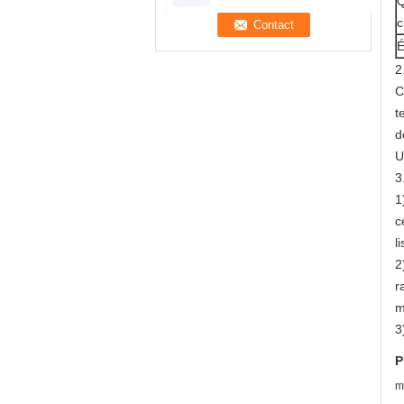
Q
c
É
2
C
t
d
U
3
1
c
l
2
r
m
3
P
m