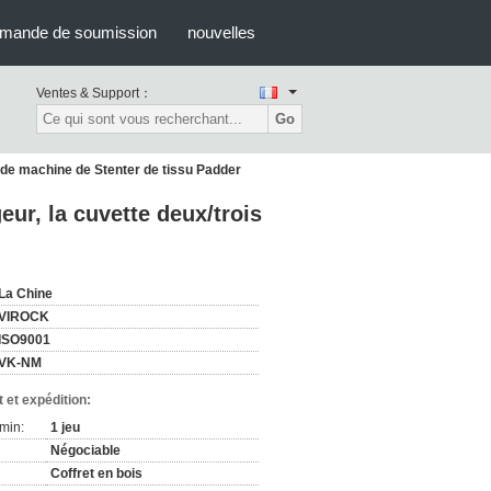
mande de soumission
nouvelles
Ventes & Support：
Go
s de machine de Stenter de tissu Padder
eur, la cuvette deux/trois
La Chine
VIROCK
ISO9001
VK-NM
 et expédition:
min:
1 jeu
Négociable
Coffret en bois