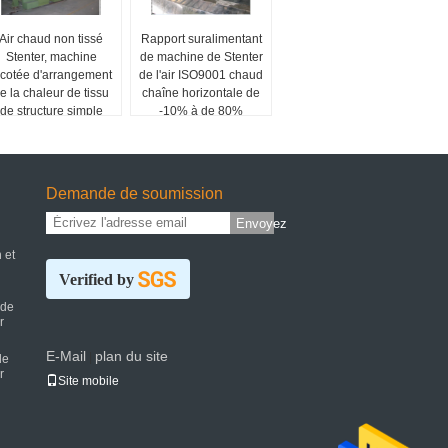
Air chaud non tissé
Rapport suralimentant
Stenter, machine
de machine de Stenter
ricotée d'arrangement
de l'air ISO9001 chaud
e la chaleur de tissu
chaîne horizontale de
de structure simple
-10% à de 80%
Demande de soumission
Envoyez
 et
Verified by
 de
r
E-Mail
plan du site
|
de
r
Site mobile