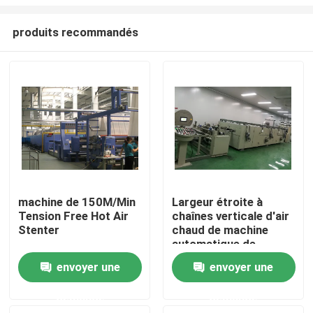
produits recommandés
machine de 150M/Min
Largeur étroite à
Tension Free Hot Air
chaînes verticale d'air
Maison
Stenter
chaud de machine
automatique de
Stenter adaptée aux
Produits
envoyer une
envoyer une
besoins du client
demande
demande
Au sujet de nous