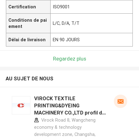
Certification
ISO9001
Conditions de pai
L/C, D/A, T/T
ement
Délai de livraison
EN 90 JOURS
Regardez plus
AU SUJET DE NOUS
VIROCK TEXTILE
PRINTING&DYEING
MACHINERY CO.,LTD profil du
fabricant
Virock Road 8, Wangcheng
economy & technology
development zone, Changsha,