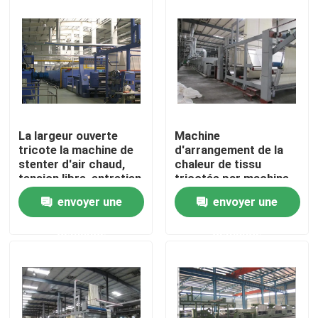
Visite d'usine
Contrôle de qualité
Contactez-nous
La largeur ouverte
Machine
tricote la machine de
d'arrangement de la
stenter d'air chaud,
chaleur de tissu
nouvelles
tension libre, entretien
tricotée par machine
simple
textile de Stenter de
envoyer une
envoyer une
tissu de chauffage par
Demandez une citation
huile thermique
demande
demande
machine de finissage de stenter
stenter d'arrangement de la chaleur