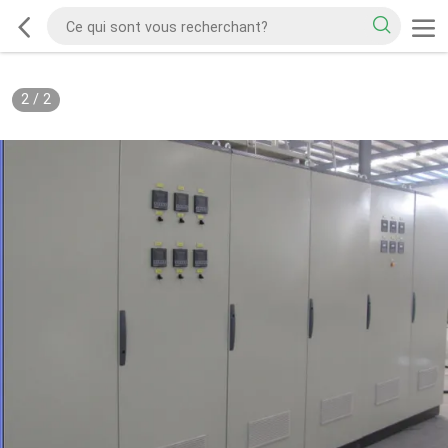
2
/
2