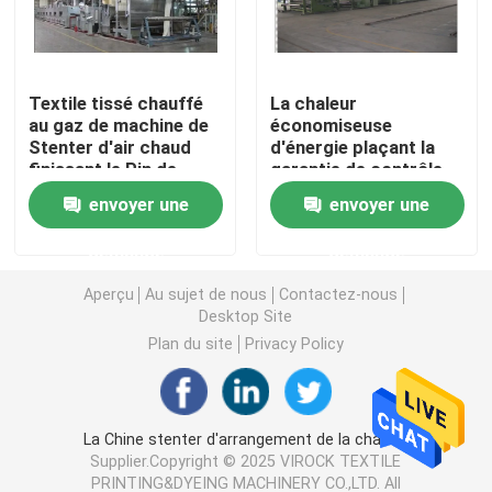
Machine de Stenter d'air chaud
Textile tissé chauffé
La chaleur
au gaz de machine de
économiseuse
machine de stenter de textile
Stenter d'air chaud
d'énergie plaçant la
finissant le Pin de
garantie de contrôle
Stenter/agrafe
de PLC de textile de
machine de stenter de tissu
envoyer une
envoyer une
combinés
machine de Stenter 1
an
demande
demande
Machine de finissage de textile
Aperçu
Au sujet de nous
Contactez-nous
Desktop Site
Machine d'impression rotatoire d'écran
Plan du site
Privacy Policy
Machine de vapeur de boucle
La Chine stenter d'arrangement de la chaleur
Supplier.Copyright © 2025 VIROCK TEXTILE
Détendez une machine plus sèche
PRINTING&DYEING MACHINERY CO.,LTD. All