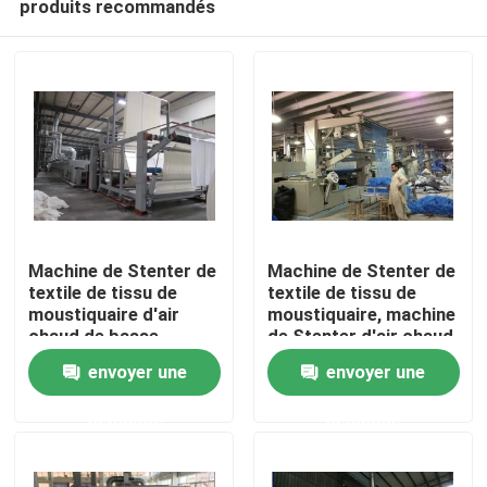
produits recommandés
Machine de Stenter de
Machine de Stenter de
textile de tissu de
textile de tissu de
moustiquaire d'air
moustiquaire, machine
chaud de basse
de Stenter d'air chaud
Maison
tension
de basse tension
envoyer une
envoyer une
Produits
demande
demande
Au sujet de nous