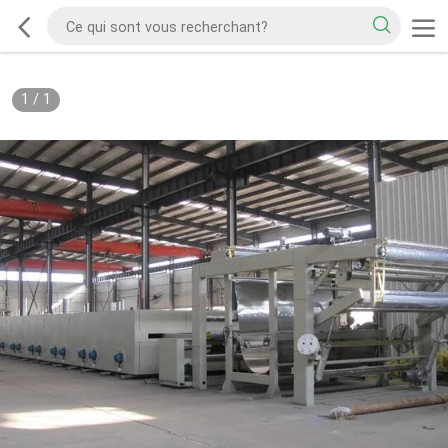
1
/
1