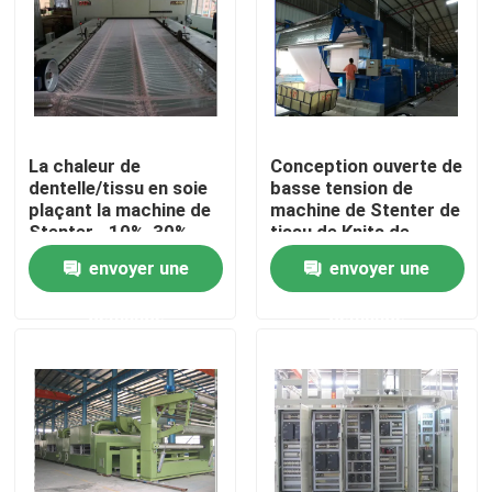
Visite d'usine
Contrôle de qualité
La chaleur de
Conception ouverte de
dentelle/tissu en soie
basse tension de
Contactez-nous
plaçant la machine de
machine de Stenter de
Stenter, -10%-30%
tissu de Knits de
suralimentant, Padder
largeur
envoyer une
envoyer une
nouvelles
de finition
simple/commande de
double
demande
demande
Demandez une citation
machine de finissage de stenter
stenter d'arrangement de la chaleur