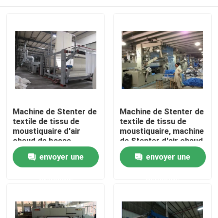
Machine de Stenter de
Machine de Stenter de
textile de tissu de
textile de tissu de
moustiquaire d'air
moustiquaire, machine
chaud de basse
de Stenter d'air chaud
tension
de basse tension
Maison
envoyer une
envoyer une
demande
demande
Produits
Au sujet de nous