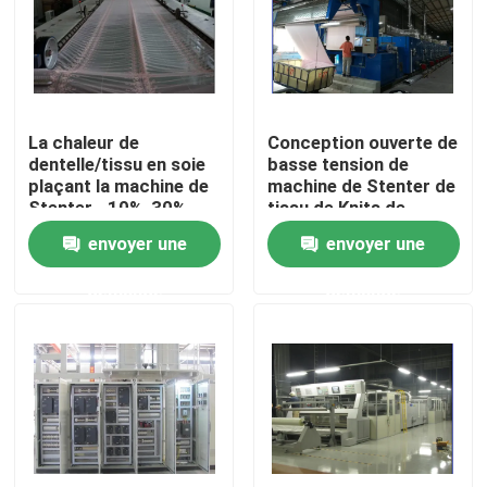
Visite d'usine
Contrôle de qualité
La chaleur de
Conception ouverte de
dentelle/tissu en soie
basse tension de
plaçant la machine de
machine de Stenter de
Contactez-nous
Stenter, -10%-30%
tissu de Knits de
suralimentant, Padder
largeur
envoyer une
envoyer une
de finition
simple/commande de
nouvelles
double
demande
demande
Demandez une citation
machine de finissage de stenter
stenter d'arrangement de la chaleur