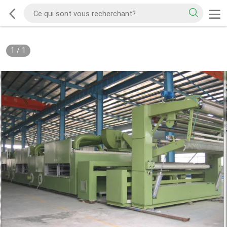
1
/
1