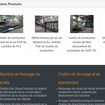
tres Produits
haîne de production
30000 tonnes par an de
chaîne de production
Ma
mple de la vis PSF de
fréquence du contrôle
creuse de fibre
d
contrôle de PLC
PSF de chaîne de
discontinue de
production
polyesters de 420V 3D
Machine de finissage de
Chaîne de récurage et de
textile
blanchiment
Textile d'air chaud finissant la largeur
Récurage de corde de basse tension
fonctionnante de la conservation
rendement élevé combiné par
3600mm de la chaleur de conception
blanchiment de machine
d'humanisme de Stenter
Énergie SavingScouring et machine
Machine tricotée d'arrangement de la
chaîne de blanchiment pour imprime