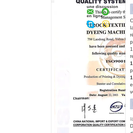
une discussion
en ligne
C
l
r
p
1
r
1
p
1
e
v
1
D