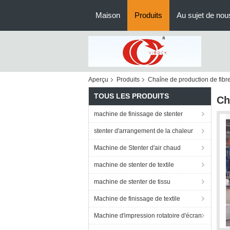
Maison
Produits
Au sujet de nou
Aperçu
Produits
Chaîne de production de fibr
TOUS LES PRODUITS
Ch
machine de finissage de stenter
stenter d'arrangement de la chaleur
Machine de Stenter d'air chaud
machine de stenter de textile
machine de stenter de tissu
Machine de finissage de textile
Machine d'impression rotatoire d'écran