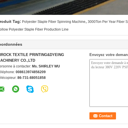
,
roduit Tag:
Polyester Staple Fiber Spinning Machine
3000Ton Per Year Fiber 
ollow Polyester Staple Fiber Production Line
oordonnées
IROCK TEXTILE PRINTING&DYEING
Envoyez votre deman
ACHINERY CO.,LTD
ersonne à contacter:
Ms. SHIRLEY WU
éléphone:
008613974856209
élécopieur:
86-731-88051858