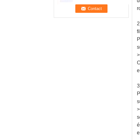
d
r
2
f
P
s
>
C
e
3
P
s
>
s
é
e