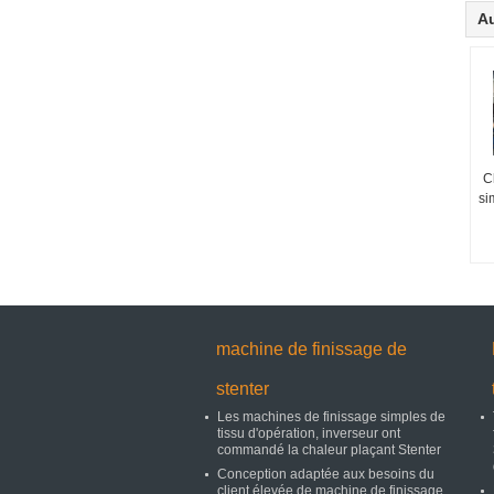
Au
C
si
machine de finissage de
stenter
Les machines de finissage simples de
tissu d'opération, inverseur ont
commandé la chaleur plaçant Stenter
Conception adaptée aux besoins du
client élevée de machine de finissage