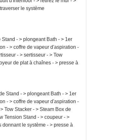
uit d'Interfloor - > retirez le mur - >
 traverser le système
 Stand - > plongeant Bath - > 1er
n - > coffre de vapeur d'aspiration -
isseur - > sertisseur - > Tow
yeur de plat à chaînes - > presse à
de Stand - > plongeant Bath - > 1er
n - > coffre de vapeur d'aspiration -
 - > Tow Stacker - > Steam Box de
Tow Tension Stand - > coupeur - >
nes donnant le système - > presse à