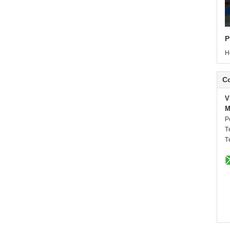
P
H
C
V
M
P
T
T