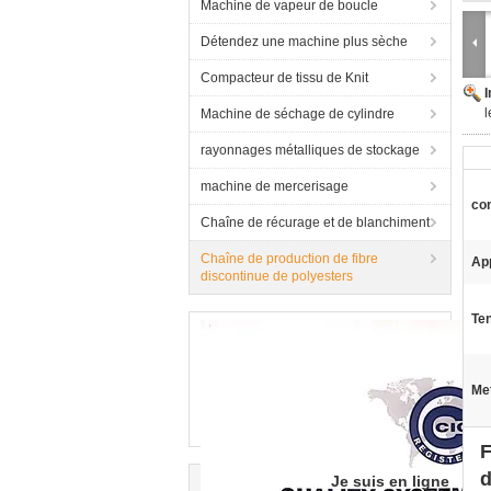
Machine de vapeur de boucle
Détendez une machine plus sèche
Compacteur de tissu de Knit
l
Machine de séchage de cylindre
rayonnages métalliques de stockage
machine de mercerisage
con
Chaîne de récurage et de blanchiment
Chaîne de production de fibre
App
discontinue de polyesters
Ten
Met
F
d
Je suis en ligne