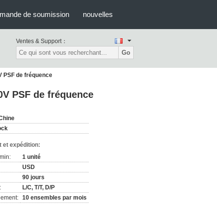
mande de soumission
nouvelles
Ventes & Support：
Go
0V PSF de fréquence
20V PSF de fréquence
Chine
ock
 et expédition:
min:
1 unité
USD
90 jours
:
L/C, T/T, D/P
nement:
10 ensembles par mois