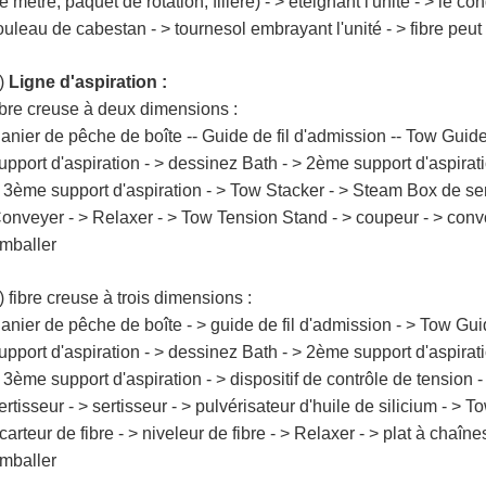
e mètre, paquet de rotation, filière) - > éteignant l'unité - > le cond
ouleau de cabestan - > tournesol embrayant l'unité - > fibre peut
)
Ligne d'aspiration :
ibre creuse à deux dimensions :
anier de pêche de boîte -- Guide de fil d'admission -- Tow Guide
upport d'aspiration - > dessinez Bath - > 2ème support d'aspiratio
 3ème support d'aspiration - > Tow Stacker - > Steam Box de sert
onveyer - > Relaxer - > Tow Tension Stand - > coupeur - > convo
mballer
) fibre creuse à trois dimensions :
anier de pêche de boîte - > guide de fil d'admission - > Tow Gui
upport d'aspiration - > dessinez Bath - > 2ème support d'aspiratio
 3ème support d'aspiration - > dispositif de contrôle de tension
ertisseur - > sertisseur - > pulvérisateur d'huile de silicium - > 
carteur de fibre - > niveleur de fibre - > Relaxer - > plat à chaî
mballer