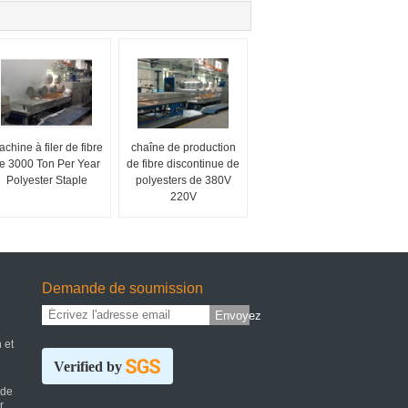
chine à filer de fibre
chaîne de production
e 3000 Ton Per Year
de fibre discontinue de
Polyester Staple
polyesters de 380V
220V
Demande de soumission
Envoyez
 et
Verified by
 de
r