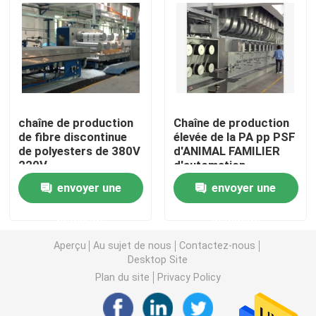
Machine de Stenter d'air chaud
machine de stenter de textile
chaîne de production
Chaîne de production
machine de stenter de tissu
de fibre discontinue
élevée de la PA pp PSF
de polyesters de 380V
d'ANIMAL FAMILIER
220V
d'automation
Machine de finissage de textile
envoyer une
envoyer une
Machine d'impression rotatoire d'écran
demande
demande
Aperçu
Au sujet de nous
Contactez-nous
Machine de vapeur de boucle
Desktop Site
Plan du site
Privacy Policy
Détendez une machine plus sèche