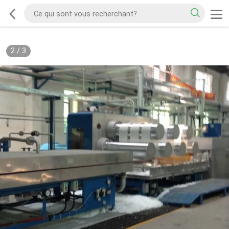
2
/
3