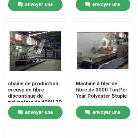
envoyer une
envoyer une
demande
demande
Visite d'usine
Contrôle de qualité
Contactez-nous
nouvelles
chaîne de production
Machine à filer de
creuse de fibre
fibre de 3000 Ton Per
Demandez une citation
discontinue de
Year Polyester Staple
polyesters de 420V 3D
envoyer une
envoyer une
machine de finissage de stenter
demande
demande
stenter d'arrangement de la chaleur