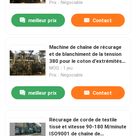
Prix：Négociable
meilleur prix
Contact
Machine de chaîne de récurage
et de blanchiment de la tension
380 pour le coton d'extrémités
de double
MOQ：1 jeu
Prix：Négociable
meilleur prix
Contact
Maison
Produits
Récurage de corde de textile
tissé et vitesse 90-180 M/minute
ISO9001 de chaîne de
Au sujet de nous