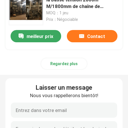
M/1800mm de chaîne de
blanchiment de corde à grande
MOQ：1 jeu
Machine de Stenter d'air chaud
vitesse
Prix：Négociable
machine de stenter de textile
meilleur prix
Contact
machine de stenter de tissu
Regardez plus
Machine de finissage de textile
Laisser un message
Machine d'impression rotatoire d'écran
Nous vous rappellerons bientôt!
Machine de vapeur de boucle
Détendez une machine plus sèche