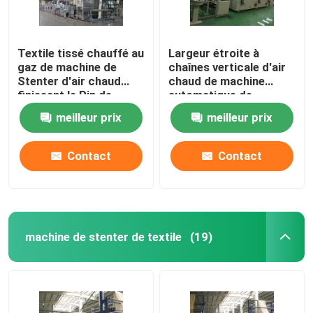
Textile tissé chauffé au
Largeur étroite à
gaz de machine de
chaînes verticale d'air
Stenter d'air chaud
chaud de machine
finissant le Pin de
automatique de
Stenter/agrafe
Stenter adaptée aux
meilleur prix
meilleur prix
combinés
besoins du client
Contact
Contact
machine de stenter de textile
(19)