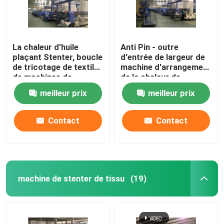
La chaleur d'huile
Anti Pin - outre
plaçant Stenter, boucle
d'entrée de largeur de
de tricotage de textile
machine d'arrangement
de machines de
de la chaleur de
finissage à humidité
tissu/de
meilleur prix
meilleur prix
contrôlée
refroidissement à l'air
ouverts tricotés
Contact
Contact
machine de stenter de tissu
(19)