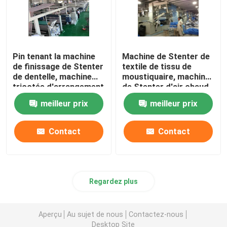
Pin tenant la machine
Machine de Stenter de
de finissage de Stenter
textile de tissu de
de dentelle, machine
moustiquaire, machine
tricotée d'arrangement
de Stenter d'air chaud
de la chaleur de tissu
de basse tension
meilleur prix
meilleur prix
Contact
Contact
Regardez plus
Aperçu
Au sujet de nous
Contactez-nous
Desktop Site