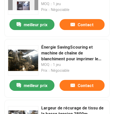
blanchiment
MOQ：1 jeu
Prix：Négociable
Visite d'usine
meilleur prix
Contact
Contrôle de qualité
Contactez-nous
Énergie SavingScouring et
machine de chaîne de
blanchiment pour imprimer le
nouvelles
textile tissé
MOQ：1 jeu
Prix：Négociable
Demandez une citation
meilleur prix
Contact
machine de finissage de stenter
Largeur de récurage de tissu de
stenter d'arrangement de la chaleur
la basse tension 2800m