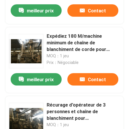
meilleur prix
Contact
Expédiez 180 M/machine
minimum de chaîne de
blanchiment de corde pour
imprimer des textiles tissés
MOQ：1 jeu
Prix：Négociable
meilleur prix
Contact
Récurage d'opérateur de 3
personnes et chaîne de
blanchiment pour
l'impression/textiles tissés gris
MOQ：1 jeu