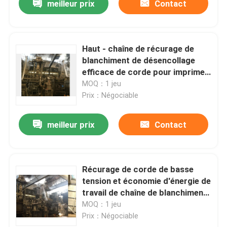
meilleur prix
Contact
Haut - chaîne de récurage de
blanchiment de désencollage
efficace de corde pour imprimer
le textile tissé
MOQ：1 jeu
Prix：Négociable
meilleur prix
Contact
Récurage de corde de basse
tension et économie d'énergie de
travail de chaîne de blanchiment
garantie de 1 an
MOQ：1 jeu
Prix：Négociable