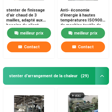
stenter de finissage
Anti- économie
d'air chaud de 3
d'énergie à hautes
mailles, adapté aux
températures ISO9001
besoins du client,
de machine textile de
conception
Stenter
meilleur prix
meilleur prix
d'humanisation
Contact
Contact
stenter d'arrangement de la chaleur
(29)