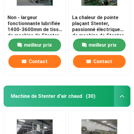
Non - largeur
La chaleur de pointe
fonctionnante lubrifiée
plaçant Stenter,
1400-3600mm de tissu
passionné électrique
de machine de Stenter
de machine de Stenter
de tissu de rail
de tissu
meilleur prix
meilleur prix
Contact
Contact
Machine de Stenter d'air chaud
(30)