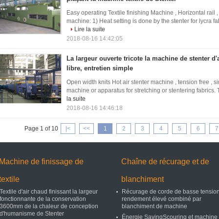
Easy operating Textile finishing Machine , Horizontal rail 
machine: 1) Heat setting is done by the stenter for lycra fab
Lire la suite
2018-08-16 14:42:05
La largeur ouverte tricote la machine de stenter d'
libre, entretien simple
Open width knits Hot air stenter machine , tension free ,
machine or apparatus for stretching or stentering fabrics. 
la suite
2018-08-16 14:46:18
Page 1 of 10
|<
<<
1
2
3
4
5
6
7
Machine de finissage de
Chaîne de récurage et de
textile
blanchiment
Textile d'air chaud finissant la largeur
Récurage de corde de basse tension
fonctionnante de la conservation
rendement élevé combiné par
3600mm de la chaleur de conception
blanchiment de machine
d'humanisme de Stenter
Énergie SavingScouring et machine