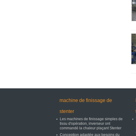
machine de finissage de
stenter
Les machines de finissage simples de
tissu d'opération, inverseur ont
commandé la chaleur plaçant Stenter
Conception adaptée aux besoins du