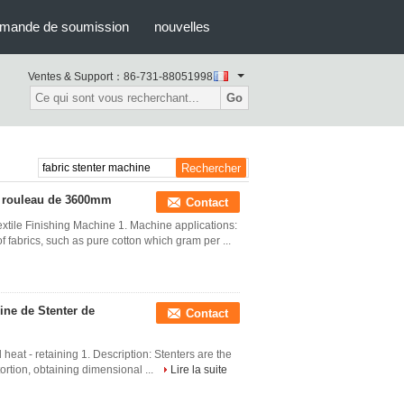
mande de soumission
nouvelles
Ventes & Support：
86-731-88051998
Go
de rouleau de 3600mm
Contact
xtile Finishing Machine 1. Machine applications:
f fabrics, such as pure cotton which gram per ...
ine de Stenter de
Contact
heat - retaining 1. Description: Stenters are the
stortion, obtaining dimensional ...
Lire la suite