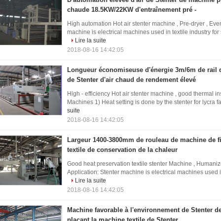
chaude 18.5KW/22KW d'entraînement pré -
High automation Hot air stenter machine , Pre-dryer , Even
machine is electrical machines used in textile industry for s
Lire la suite
2018-08-16 14:42:05
Longueur économiseuse d'énergie 3m/6m de rail 
de Stenter d'air chaud de rendement élevé
High - efficiency Hot air stenter machine , good thermal in
Machines 1) Heat setting is done by the stenter for lycra fa
suite
2018-08-16 14:42:05
Largeur 1400-3800mm de rouleau de machine de fi
textile de conservation de la chaleur
Good heat preservation textile stenter Machine , Humaniz
Application: Stenter machine is electrical machines used in t
Lire la suite
2018-08-16 14:42:05
Machine favorable à l'environnement de Stenter de 
plaçant la machine textile de Stenter