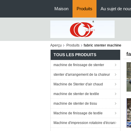
Maison
Produits
Au sujet de nou
Aperçu
Produits
fabric stenter machine
f
TOUS LES PRODUITS
machine de finissage de stenter
stenter d'arrangement de la chaleur
Machine de Stenter d'air chaud
machine de stenter de textile
machine de stenter de tissu
Machine de finissage de textile
Machine d'impression rotatoire d'écran