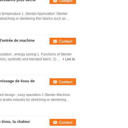
Contact
 temperature 1. Stenter Application: Stenter
tretching or stentering thin fabrics such as ...
d'entrée de machine
Contact
sulation , energy saving 1. Functions of Stenter
bric, synthetic and blended fabric. 2) ...
Lire la
nissage de tissu de
Contact
ed design , easy operation 1.Stenter Machine
extile industry for stretching or stentering ...
tissu, la chaleur
Contact