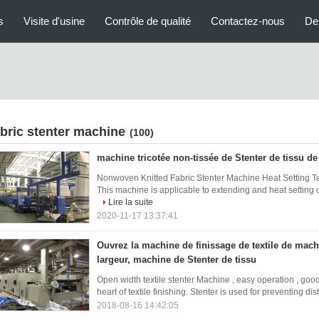
s
Visite d'usine
Contrôle de qualité
Contactez-nous
De
abric stenter machine
(100)
machine tricotée non-tissée de Stenter de tissu 
Nonwoven Knitted Fabric Stenter Machine Heat Setting Te
This machine is applicable to extending and heat setting o
Lire la suite
2020-11-17 13:37:41
Ouvrez la machine de finissage de textile de mach
largeur, machine de Stenter de tissu
Open width textile stenter Machine , easy operation , good 
heart of textile finishing. Stenter is used for preventing di
2018-08-16 14:42:05