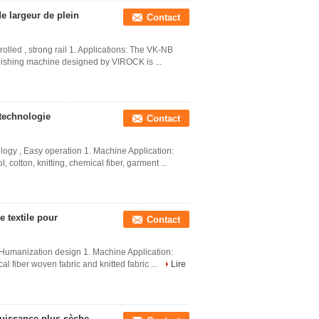
e largeur de plein
Contact
olled , strong rail 1. Applications: The VK-NB
finishing machine designed by VIROCK is ...
 technologie
Contact
ogy , Easy operation 1. Machine Application:
 cotton, knitting, chemical fiber, garment ...
 textile pour
Contact
 Humanization design 1. Machine Application:
al fiber woven fabric and knitted fabric ...
Lire
puissance plus sèche