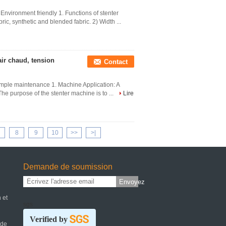
, Environment friendly 1. Functions of stenter
ric, synthetic and blended fabric. 2) Width ...
air chaud, tension
Contact
 simple maintenance 1. Machine Application: A
The purpose of the stenter machine is to ...
Lire
8
9
10
>>
>|
Demande de soumission
Envoyez
 et
sgs
Verified by
 de