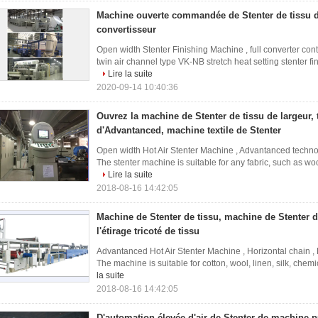
Machine ouverte commandée de Stenter de tissu d
convertisseur
Open width Stenter Finishing Machine , full converter contr
twin air channel type VK-NB stretch heat setting stenter 
Lire la suite
2020-09-14 10:40:36
Ouvrez la machine de Stenter de tissu de largeur,
d'Advantanced, machine textile de Stenter
Open width Hot Air Stenter Machine , Advantanced technol
The stenter machine is suitable for any fabric, such as wool,
Lire la suite
2018-08-16 14:42:05
Machine de Stenter de tissu, machine de Stenter de
l'étirage tricoté de tissu
Advantanced Hot Air Stenter Machine , Horizontal chain ,
The machine is suitable for cotton, wool, linen, silk, chemic
la suite
2018-08-16 14:42:05
D'automation élevée d'air de Stenter de machine 