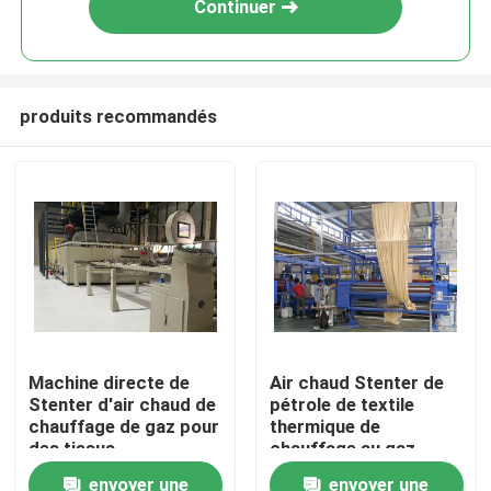
Continuer
produits recommandés
Maison
Machine directe de
Air chaud Stenter de
Stenter d'air chaud de
pétrole de textile
Produits
chauffage de gaz pour
thermique de
des tissus
chauffage au gaz
envoyer une
envoyer une
Au sujet de nous