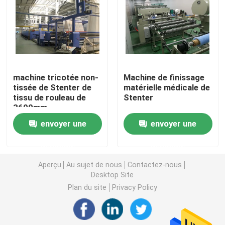
Machine de Stenter d'air chaud
machine de stenter de textile
machine tricotée non-
Machine de finissage
tissée de Stenter de
matérielle médicale de
machine de stenter de tissu
tissu de rouleau de
Stenter
3600mm
Machine de finissage de textile
envoyer une
envoyer une
demande
demande
Machine d'impression rotatoire d'écran
Aperçu
Au sujet de nous
Contactez-nous
Desktop Site
Machine de vapeur de boucle
Plan du site
Privacy Policy
Détendez une machine plus sèche