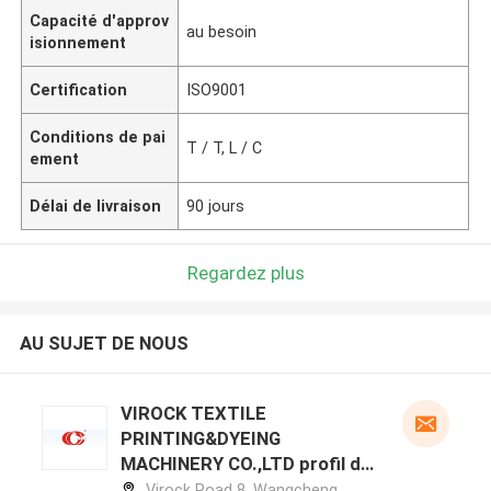
Capacité d'approv
au besoin
isionnement
Certification
ISO9001
Conditions de pai
T / T, L / C
ement
Délai de livraison
90 jours
Regardez plus
AU SUJET DE NOUS
VIROCK TEXTILE
PRINTING&DYEING
MACHINERY CO.,LTD profil du
fabricant
Virock Road 8, Wangcheng