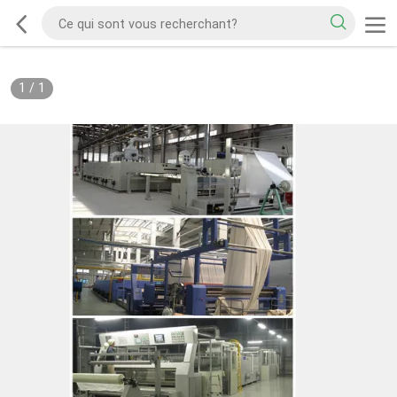
1
/
1