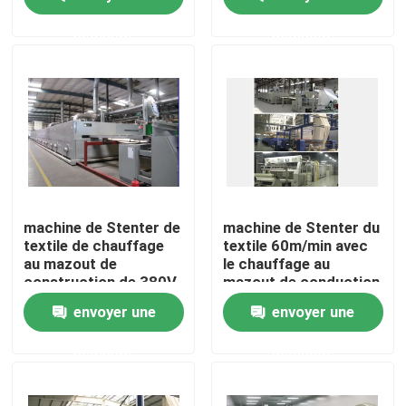
demande
demande
Visite d'usine
Contrôle de qualité
Contactez-nous
nouvelles
machine de Stenter de
machine de Stenter du
textile de chauffage
textile 60m/min avec
au mazout de
le chauffage au
Demandez une citation
construction de 380V
mazout de conduction
220V
envoyer une
envoyer une
machine de finissage de stenter
demande
demande
stenter d'arrangement de la chaleur