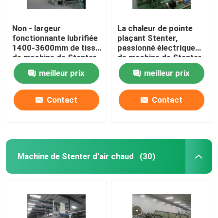
Non - largeur
La chaleur de pointe
fonctionnante lubrifiée
plaçant Stenter,
1400-3600mm de tissu
passionné électrique
de machine de Stenter
de machine de Stenter
de tissu de rail
de tissu
meilleur prix
meilleur prix
Contact
Contact
Machine de Stenter d'air chaud
(30)