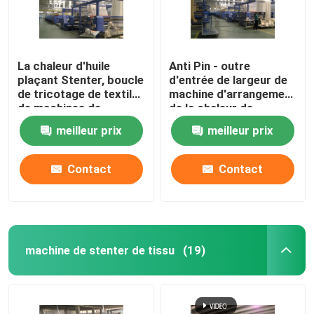
La chaleur d'huile
Anti Pin - outre
plaçant Stenter, boucle
d'entrée de largeur de
de tricotage de textile
machine d'arrangement
de machines de
de la chaleur de
finissage à humidité
tissu/de
meilleur prix
meilleur prix
contrôlée
refroidissement à l'air
ouverts tricotés
Contact
Contact
machine de stenter de tissu
(19)