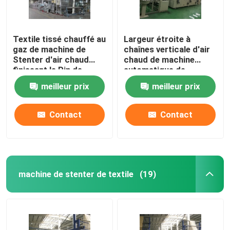
Textile tissé chauffé au
Largeur étroite à
gaz de machine de
chaînes verticale d'air
Stenter d'air chaud
chaud de machine
finissant le Pin de
automatique de
Stenter/agrafe
Stenter adaptée aux
meilleur prix
meilleur prix
combinés
besoins du client
Contact
Contact
machine de stenter de textile
(19)