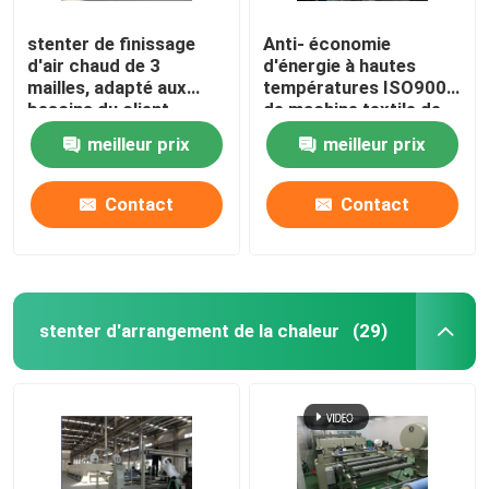
stenter de finissage
Anti- économie
d'air chaud de 3
d'énergie à hautes
mailles, adapté aux
températures ISO9001
besoins du client,
de machine textile de
conception
Stenter
meilleur prix
meilleur prix
d'humanisation
Contact
Contact
stenter d'arrangement de la chaleur
(29)