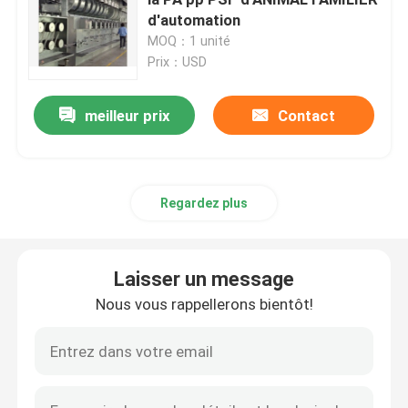
d'automation
MOQ：1 unité
Machine de Stenter d'air chaud
Prix：USD
machine de stenter de textile
meilleur prix
Contact
machine de stenter de tissu
Regardez plus
Machine de finissage de textile
Laisser un message
Machine d'impression rotatoire d'écran
Nous vous rappellerons bientôt!
Machine de vapeur de boucle
Détendez une machine plus sèche