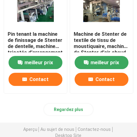
Pin tenant la machine
Machine de Stenter de
de finissage de Stenter
textile de tissu de
de dentelle, machine
moustiquaire, machine
tricotée d'arrangement
de Stenter d'air chaud
de la chaleur de tissu
de basse tension
meilleur prix
meilleur prix
Contact
Contact
Regardez plus
Aperçu
Au sujet de nous
Contactez-nous
Desktop Site