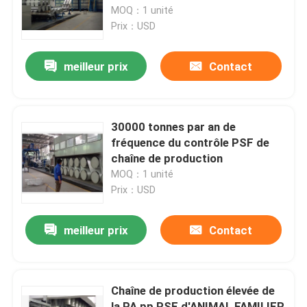
MOQ：1 unité
Prix：USD
Visite d'usine
meilleur prix
Contact
Contrôle de qualité
Contactez-nous
30000 tonnes par an de
fréquence du contrôle PSF de
chaîne de production
nouvelles
MOQ：1 unité
Prix：USD
Demandez une citation
meilleur prix
Contact
machine de finissage de stenter
Chaîne de production élevée de
stenter d'arrangement de la chaleur
la PA pp PSF d'ANIMAL FAMILIER