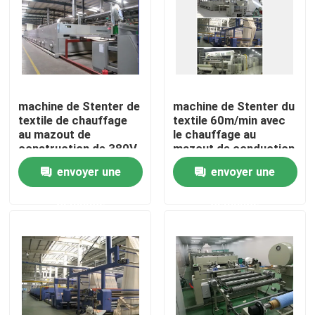
Visite d'usine
Contrôle de qualité
machine de Stenter de
machine de Stenter du
textile de chauffage
textile 60m/min avec
Contactez-nous
au mazout de
le chauffage au
construction de 380V
mazout de conduction
220V
envoyer une
envoyer une
nouvelles
demande
demande
Demandez une citation
machine de finissage de stenter
stenter d'arrangement de la chaleur