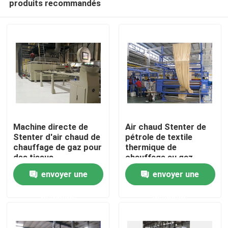
produits recommandés
Machine directe de
Air chaud Stenter de
Stenter d'air chaud de
pétrole de textile
chauffage de gaz pour
thermique de
des tissus
chauffage au gaz
Maison
envoyer une
envoyer une
Produits
demande
demande
Au sujet de nous