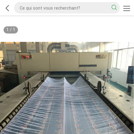
1
/
1