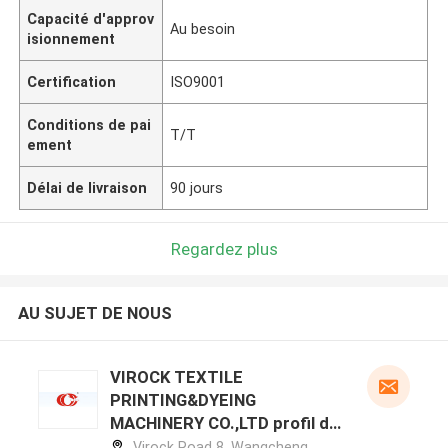
Capacité d'approv
Au besoin
isionnement
Certification
ISO9001
Conditions de pai
T/T
ement
Délai de livraison
90 jours
Regardez plus
AU SUJET DE NOUS
VIROCK TEXTILE
PRINTING&DYEING
MACHINERY CO.,LTD profil du
fabricant
Virock Road 8, Wangcheng