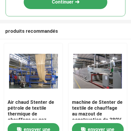
Continuer
produits recommandés
Maison
Air chaud Stenter de
machine de Stenter de
pétrole de textile
textile de chauffage
Produits
thermique de
au mazout de
chauffage au gaz
construction de 380V
220V
envoyer une
envoyer une
Au sujet de nous