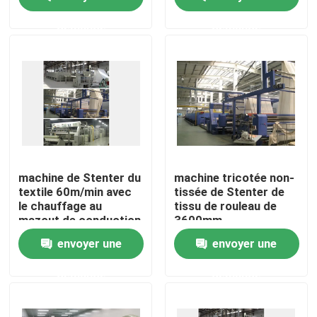
demande
demande
Visite d'usine
Contrôle de qualité
Contactez-nous
nouvelles
machine de Stenter du
machine tricotée non-
textile 60m/min avec
tissée de Stenter de
le chauffage au
tissu de rouleau de
Demandez une citation
mazout de conduction
3600mm
envoyer une
envoyer une
machine de finissage de stenter
demande
demande
stenter d'arrangement de la chaleur