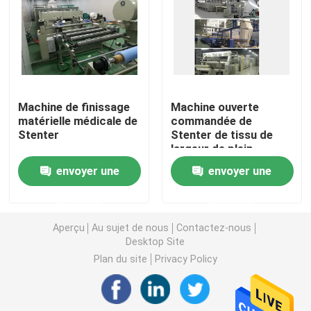
Machine de Stenter d'air chaud
machine de stenter de textile
Machine de finissage
Machine ouverte
matérielle médicale de
commandée de
machine de stenter de tissu
Stenter
Stenter de tissu de
largeur de plein
convertisseur
Machine de finissage de textile
envoyer une
envoyer une
demande
demande
Machine d'impression rotatoire d'écran
Aperçu
Au sujet de nous
Contactez-nous
Desktop Site
Machine de vapeur de boucle
Plan du site
Privacy Policy
Détendez une machine plus sèche