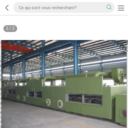
2
/
2