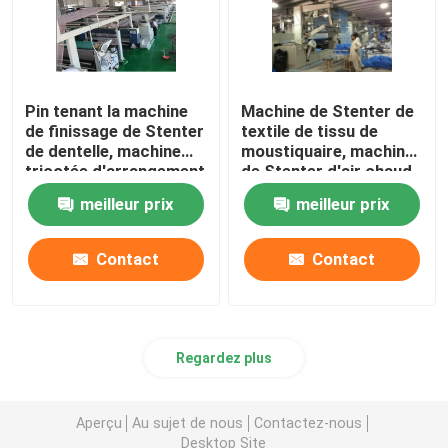
Pin tenant la machine
Machine de Stenter de
de finissage de Stenter
textile de tissu de
de dentelle, machine
moustiquaire, machine
tricotée d'arrangement
de Stenter d'air chaud
de la chaleur de tissu
de basse tension
meilleur prix
meilleur prix
Contact
Contact
Regardez plus
Aperçu
Au sujet de nous
Contactez-nous
Desktop Site