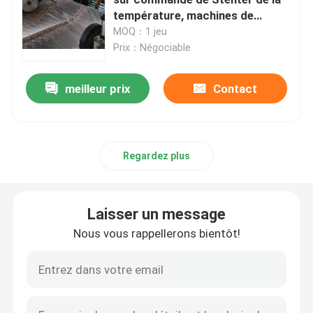
température, machines de
finissage de tissu
MOQ：1 jeu
Machine de Stenter d'air chaud
Prix：Négociable
machine de stenter de textile
meilleur prix
Contact
machine de stenter de tissu
Regardez plus
Machine de finissage de textile
Laisser un message
Machine d'impression rotatoire d'écran
Nous vous rappellerons bientôt!
Machine de vapeur de boucle
Détendez une machine plus sèche