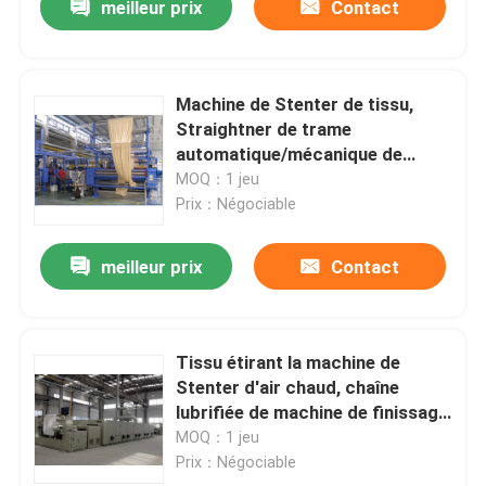
meilleur prix
Contact
Machine de Stenter de tissu,
Straightner de trame
automatique/mécanique de
machine de finissage de Stenter
MOQ：1 jeu
Prix：Négociable
meilleur prix
Contact
Tissu étirant la machine de
Stenter d'air chaud, chaîne
lubrifiée de machine de finissage
de Stenter non -
MOQ：1 jeu
Prix：Négociable