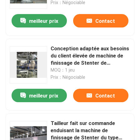
Prix：Négociable
meilleur prix
Contact
Conception adaptée aux besoins
du client élevée de machine de
finissage de Stenter de
production pour les Knits tissés
MOQ：1 jeu
Prix：Négociable
meilleur prix
Contact
Maison
Produits
Tailleur fait sur commande
enduisant la machine de
finissage de Stenter du type
Au sujet de nous