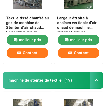
Textile tissé chauffé au
Largeur étroite à
gaz de machine de
chaînes verticale d'air
Stenter d'air chaud
chaud de machine
finissant le Pin de
automatique de
Stenter/agrafe
Stenter adaptée aux
meilleur prix
meilleur prix
combinés
besoins du client
Contact
Contact
machine de stenter de textile
(19)