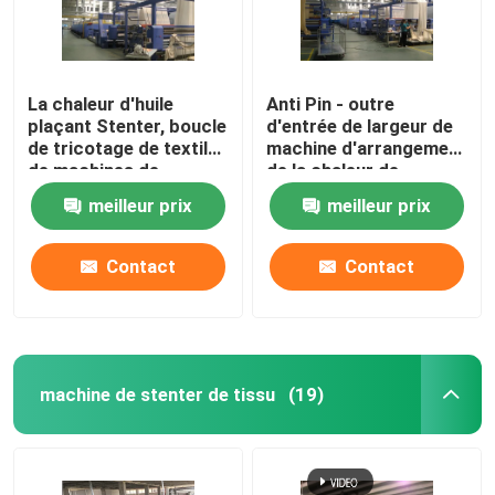
La chaleur d'huile
Anti Pin - outre
plaçant Stenter, boucle
d'entrée de largeur de
de tricotage de textile
machine d'arrangement
de machines de
de la chaleur de
finissage à humidité
tissu/de
meilleur prix
meilleur prix
contrôlée
refroidissement à l'air
ouverts tricotés
Contact
Contact
machine de stenter de tissu
(19)