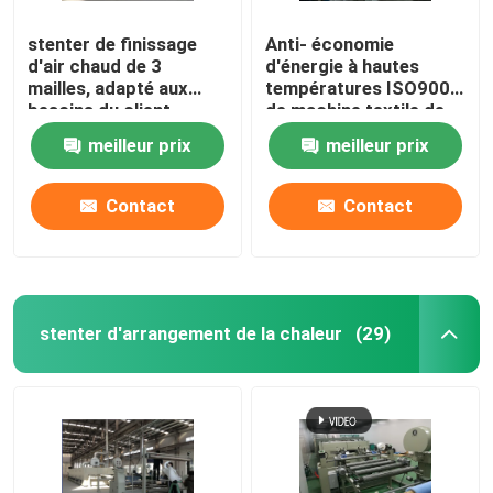
stenter de finissage
Anti- économie
d'air chaud de 3
d'énergie à hautes
mailles, adapté aux
températures ISO9001
besoins du client,
de machine textile de
conception
Stenter
meilleur prix
meilleur prix
d'humanisation
Contact
Contact
stenter d'arrangement de la chaleur
(29)