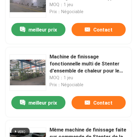
OEM de refroidissement à l'air
MOQ：1 jeu
Prix：Négociable
Visite d'usine
meilleur prix
Contact
Contrôle de qualité
Contactez-nous
Machine de finissage
fonctionnelle multi de Stenter
d'ensemble de chaleur pour le
nouvelles
système de récupération de
MOQ：1 jeu
chaleur
Prix：Négociable
Demandez une citation
meilleur prix
Contact
machine de finissage de stenter
Même machine de finissage faite
stenter d'arrangement de la chaleur
sur commande de Stenter de la