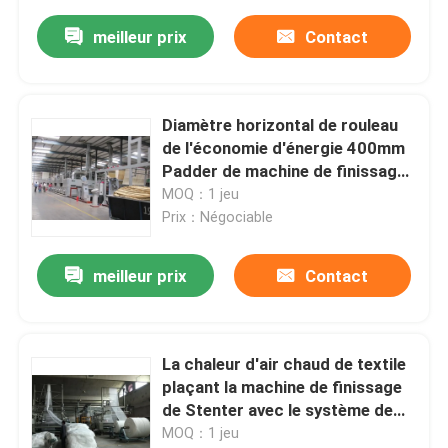
meilleur prix
Contact
Diamètre horizontal de rouleau
de l'économie d'énergie 400mm
Padder de machine de finissage
de Stenter de rail
MOQ：1 jeu
Prix：Négociable
meilleur prix
Contact
La chaleur d'air chaud de textile
plaçant la machine de finissage
de Stenter avec le système de
contrôle de PLC
MOQ：1 jeu