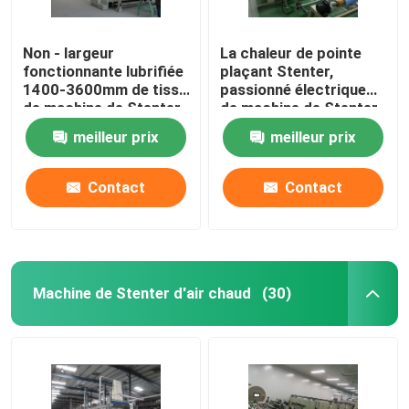
Non - largeur
La chaleur de pointe
fonctionnante lubrifiée
plaçant Stenter,
1400-3600mm de tissu
passionné électrique
de machine de Stenter
de machine de Stenter
de tissu de rail
de tissu
meilleur prix
meilleur prix
Contact
Contact
Machine de Stenter d'air chaud
(30)